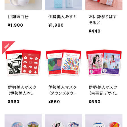
伊勢珠白粉
伊勢美人みすと
お伊勢参りばす
そると
¥1,980
¥1,980
¥440
伊勢美人マスク
伊勢美人マスク
伊勢美人マスク
（伊勢美人本舗
（ダウンズタウン
（古事記デザイ
デザイン）
デザイン）
ン）
¥660
¥660
¥660