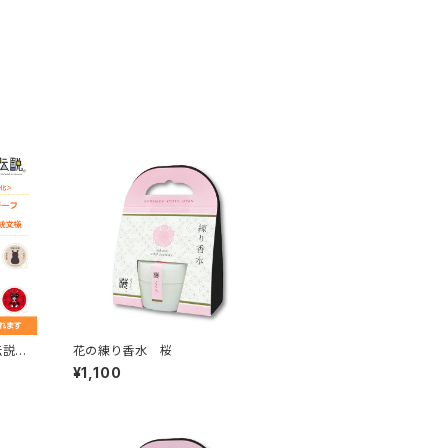
伝説®
花の練り香水 桜
¥1,100