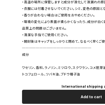
・高温の場所に保管しますと成分が液化して液漏れの原
・衣服には付着させないでください。シミ、変色の原因とな
・香りが合わない場合はご使用をおやめください。
・環境の変化により表面が柔らかくなったり、成分が白
品質上の問題はございません。
・清潔な手指でご使用ください。
・開封後はキャップをしっかりと閉めて、なるべく早くご使
────────────────────
成分
ワセリン、香料、ラノリン、ミツロウ、スクワラン、コメ胚芽
トコフェロール、ツバキ油、ブドウ種子油
International shipping 
Add to cart