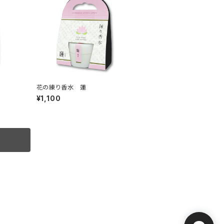
花の練り香水 蓮
¥1,100