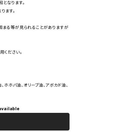
因となります。
ります。
く固まる等が見られることがありますが
用ください。
油、ホホバ油、オリーブ油、アボカド油、
available