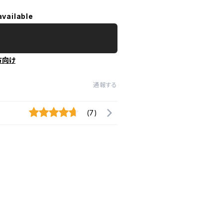
available
方向け
通報する
(7)