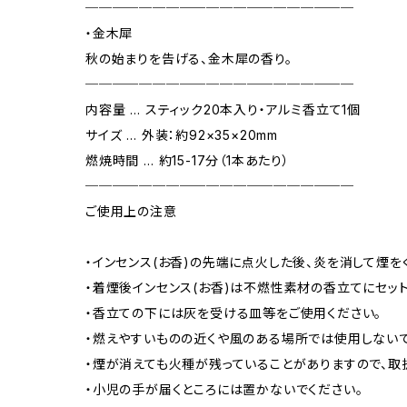
────────────────────
・金木犀
秋の始まりを告げる、金木犀の香り。
────────────────────
内容量 … スティック20本入り・アルミ香立て1個
サイズ … 外装：約92×35×20mm
燃焼時間 … 約15-17分（1本あたり）
────────────────────
ご使用上の注意
・インセンス(お香)の先端に点火した後、炎を消して煙を
・着煙後インセンス(お香)は不燃性素材の香立てにセット
・香立ての下には灰を受ける皿等をご使用ください。
・燃えやすいものの近くや風のある場所では使用しないで
・煙が消えても火種が残っていることがありますので、取
・小児の手が届くところには置かないでください。