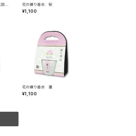
伝説®
花の練り香水 桜
¥1,100
花の練り香水 蓮
¥1,100