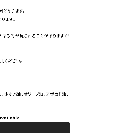
因となります。
ります。
く固まる等が見られることがありますが
用ください。
油、ホホバ油、オリーブ油、アボカド油、
available