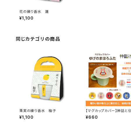
花の練り香水 蓮
¥1,100
同じカテゴリの商品
果実の練り香水 柚子
【マグカップカバー】神話と
ゆげのまほろふた
¥1,100
¥660