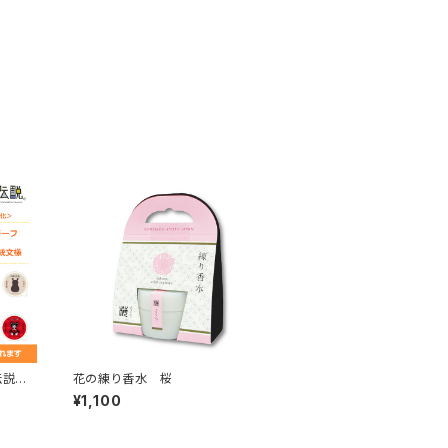
伝説®
花の練り香水 桜
¥1,100