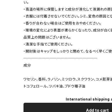
い。
・高温の場所に保管しますと成分が液化して液漏れの原
・衣服には付着させないでください。シミ、変色の原因とな
・香りが合わない場合はご使用をおやめください。
・環境の変化により表面が柔らかくなったり、成分が白
品質上の問題はございません。
・清潔な手指でご使用ください。
・開封後はキャップをしっかりと閉めて、なるべく早くご使
────────────────────
成分
ワセリン、香料、ラノリン、ミツロウ、スクワラン、コメ胚芽
トコフェロール、ツバキ油、ブドウ種子油
International shipping 
Add to cart